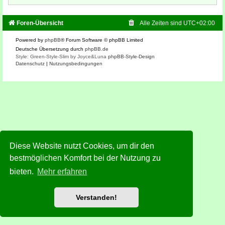
Foren-Übersicht
Alle Zeiten sind
UTC+02:00
Powered by
phpBB
® Forum Software © phpBB Limited
Deutsche Übersetzung durch
phpBB.de
Style: Green-Style-Slim by Joyce&Luna
phpBB-Style-Design
Datenschutz
|
Nutzungsbedingungen
Diese Website nutzt Cookies, um dir den
bestmöglichen Komfort bei der Nutzung zu
bieten.
Mehr erfahren
Verstanden!