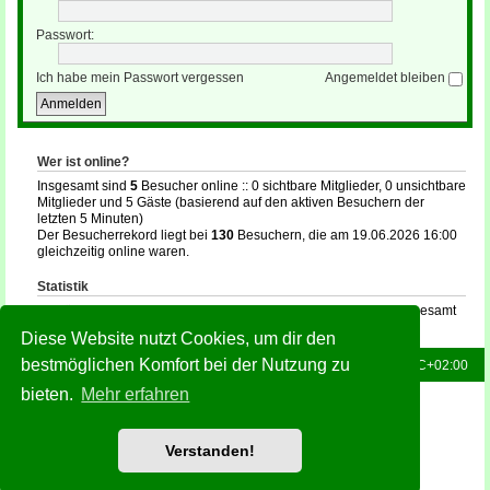
Passwort:
Ich habe mein Passwort vergessen
Angemeldet bleiben
Wer ist online?
Insgesamt sind
5
Besucher online :: 0 sichtbare Mitglieder, 0 unsichtbare
Mitglieder und 5 Gäste (basierend auf den aktiven Besuchern der
letzten 5 Minuten)
Der Besucherrekord liegt bei
130
Besuchern, die am 19.06.2026 16:00
gleichzeitig online waren.
Statistik
Beiträge insgesamt
132
• Themen insgesamt
16
• Mitglieder insgesamt
35
• Unser neuestes Mitglied:
holger
Diese Website nutzt Cookies, um dir den
bestmöglichen Komfort bei der Nutzung zu
Foren-Übersicht
Alle Zeiten sind
UTC+02:00
bieten.
Mehr erfahren
Powered by
phpBB
® Forum Software © phpBB Limited
Deutsche Übersetzung durch
phpBB.de
Style: Green-Style-Slim by Joyce&Luna
phpBB-Style-Design
Verstanden!
Datenschutz
|
Nutzungsbedingungen