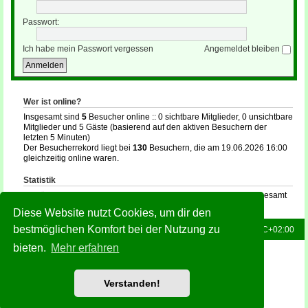
Passwort:
Ich habe mein Passwort vergessen
Angemeldet bleiben
Wer ist online?
Insgesamt sind
5
Besucher online :: 0 sichtbare Mitglieder, 0 unsichtbare
Mitglieder und 5 Gäste (basierend auf den aktiven Besuchern der
letzten 5 Minuten)
Der Besucherrekord liegt bei
130
Besuchern, die am 19.06.2026 16:00
gleichzeitig online waren.
Statistik
Beiträge insgesamt
132
• Themen insgesamt
16
• Mitglieder insgesamt
35
• Unser neuestes Mitglied:
holger
Diese Website nutzt Cookies, um dir den
bestmöglichen Komfort bei der Nutzung zu
Foren-Übersicht
Alle Zeiten sind
UTC+02:00
bieten.
Mehr erfahren
Powered by
phpBB
® Forum Software © phpBB Limited
Deutsche Übersetzung durch
phpBB.de
Style: Green-Style-Slim by Joyce&Luna
phpBB-Style-Design
Verstanden!
Datenschutz
|
Nutzungsbedingungen