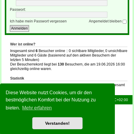
Passwort:
Ich habe mein Passwort vergessen
Angemeldet bleiben
Wer ist online?
Insgesamt sind
6
Besucher online :: 0 sichtbare Mitglieder, 0 unsichtbare
Mitglieder und 6 Gäste (basierend auf den aktiven Besuchern der
letzten 5 Minuten)
Der Besucherrekord liegt bei
130
Besuchern, die am 19.06.2026 16:00
gleichzeitig online waren.
Statistik
Beiträge insgesamt
132
• Themen insgesamt
16
• Mitglieder insgesamt
35
• Unser neuestes Mitglied:
holger
Diese Website nutzt Cookies, um dir den
bestmöglichen Komfort bei der Nutzung zu
Foren-Übersicht
Alle Zeiten sind
UTC+02:00
bieten.
Mehr erfahren
Powered by
phpBB
® Forum Software © phpBB Limited
Deutsche Übersetzung durch
phpBB.de
Style: Green-Style-Slim by Joyce&Luna
phpBB-Style-Design
Verstanden!
Datenschutz
|
Nutzungsbedingungen