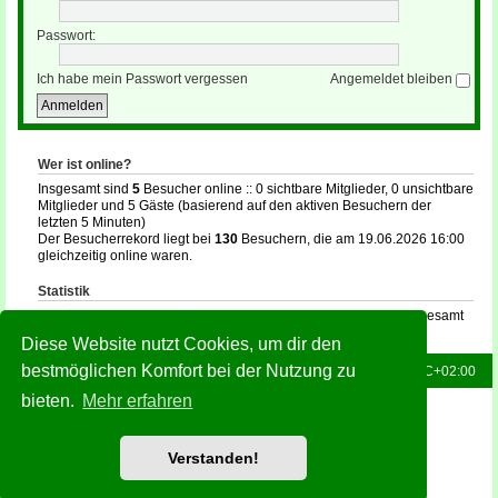
Passwort:
Ich habe mein Passwort vergessen
Angemeldet bleiben
Wer ist online?
Insgesamt sind
5
Besucher online :: 0 sichtbare Mitglieder, 0 unsichtbare
Mitglieder und 5 Gäste (basierend auf den aktiven Besuchern der
letzten 5 Minuten)
Der Besucherrekord liegt bei
130
Besuchern, die am 19.06.2026 16:00
gleichzeitig online waren.
Statistik
Beiträge insgesamt
132
• Themen insgesamt
16
• Mitglieder insgesamt
35
• Unser neuestes Mitglied:
holger
Diese Website nutzt Cookies, um dir den
bestmöglichen Komfort bei der Nutzung zu
Foren-Übersicht
Alle Zeiten sind
UTC+02:00
bieten.
Mehr erfahren
Powered by
phpBB
® Forum Software © phpBB Limited
Deutsche Übersetzung durch
phpBB.de
Style: Green-Style-Slim by Joyce&Luna
phpBB-Style-Design
Verstanden!
Datenschutz
|
Nutzungsbedingungen