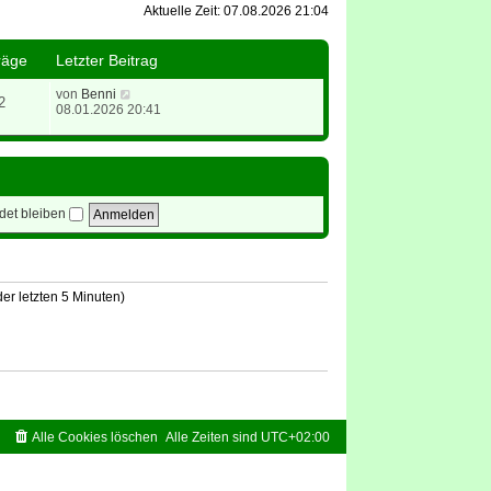
Aktuelle Zeit: 07.08.2026 21:04
räge
Letzter Beitrag
N
von
Benni
2
e
08.01.2026 20:41
u
e
s
t
e
r
et bleiben
B
e
i
t
r
a
er letzten 5 Minuten)
g
Alle Cookies löschen
Alle Zeiten sind
UTC+02:00