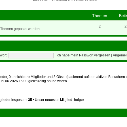
Themen
Beit
2
2
e Themen gepostet werden.
wort:
Ich habe mein Passwort vergessen
|
Angemeld
lieder, 0 unsichtbare Mitglieder und 3 Gäste (basierend auf den aktiven Besuchern d
19.06.2026 16:00 gleichzeitig online waren.
tglieder insgesamt
35
• Unser neuestes Mitglied:
holger