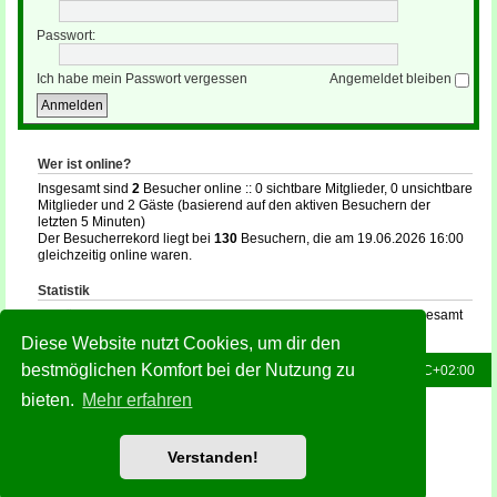
Passwort:
Ich habe mein Passwort vergessen
Angemeldet bleiben
Wer ist online?
Insgesamt sind
2
Besucher online :: 0 sichtbare Mitglieder, 0 unsichtbare
Mitglieder und 2 Gäste (basierend auf den aktiven Besuchern der
letzten 5 Minuten)
Der Besucherrekord liegt bei
130
Besuchern, die am 19.06.2026 16:00
gleichzeitig online waren.
Statistik
Beiträge insgesamt
132
• Themen insgesamt
16
• Mitglieder insgesamt
35
• Unser neuestes Mitglied:
holger
Diese Website nutzt Cookies, um dir den
bestmöglichen Komfort bei der Nutzung zu
Foren-Übersicht
Alle Zeiten sind
UTC+02:00
bieten.
Mehr erfahren
Powered by
phpBB
® Forum Software © phpBB Limited
Deutsche Übersetzung durch
phpBB.de
Style: Green-Style-Slim by Joyce&Luna
phpBB-Style-Design
Verstanden!
Datenschutz
|
Nutzungsbedingungen