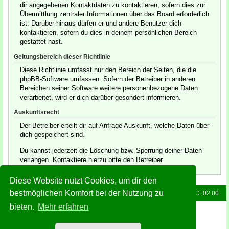
dir angegebenen Kontaktdaten zu kontaktieren, sofern dies zur
Übermittlung zentraler Informationen über das Board erforderlich
ist. Darüber hinaus dürfen er und andere Benutzer dich
kontaktieren, sofern du dies in deinem persönlichen Bereich
gestattet hast.
Geltungsbereich dieser Richtlinie
Diese Richtlinie umfasst nur den Bereich der Seiten, die die
phpBB-Software umfassen. Sofern der Betreiber in anderen
Bereichen seiner Software weitere personenbezogene Daten
verarbeitet, wird er dich darüber gesondert informieren.
Auskunftsrecht
Der Betreiber erteilt dir auf Anfrage Auskunft, welche Daten über
dich gespeichert sind.
Du kannst jederzeit die Löschung bzw. Sperrung deiner Daten
verlangen. Kontaktiere hierzu bitte den Betreiber.
Diese Website nutzt Cookies, um dir den
bestmöglichen Komfort bei der Nutzung zu
Foren-Übersicht
Alle Zeiten sind
UTC+02:00
bieten.
Mehr erfahren
Powered by
phpBB
® Forum Software © phpBB Limited
Deutsche Übersetzung durch
phpBB.de
Style: Green-Style-Slim by Joyce&Luna
phpBB-Style-Design