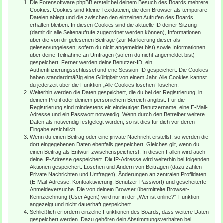
Die Forensoftware phpBB erstellt bei deinem Besuch des Boards mehrere
Cookies. Cookies sind kleine Textdateien, die dein Browser als temporäre
Dateien ablegt und die zwischen den einzelnen Aufrufen des Boards
erhalten bleiben. In diesen Cookies sind die aktuelle ID deiner Sitzung
(damit dir alle Seitenaufrufe zugeordnet werden können), Informationen
über die von dir gelesenen Beiträge (zur Markierung dieser als
gelesen/ungelesen; sofern du nicht angemeldet bist) sowie Informationen
über deine Teilnahme an Umfragen (sofern du nicht angemeldet bist)
gespeichert. Ferner werden deine Benutzer-ID, ein
Authentifizierungsschlüssel und eine Session-ID gespeichert. Die Cookies
haben standardmäßig eine Gültigkeit von einem Jahr. Alle Cookies kannst
du jederzeit über die Funktion „Alle Cookies löschen“ löschen.
Weiterhin werden die Daten gespeichert, die du bei der Registrierung, in
deinem Profil oder deinem persönlichem Bereich angibst. Für die
Registrierung sind mindestens ein eindeutiger Benutzername, eine E-Mail-
Adresse und ein Passwort notwendig. Wenn durch den Betreiber weitere
Daten als notwendig festgelegt wurden, so ist dies für dich vor deren
Eingabe ersichtlich.
Wenn du einen Beitrag oder eine private Nachricht erstellst, so werden die
dort eingegebenen Daten ebenfalls gespeichert. Gleiches gilt, wenn du
einen Beitrag als Entwurf zwischenspeicherst. In diesen Fällen wird auch
deine IP-Adresse gespeichert. Die IP-Adresse wird weiterhin bei folgenden
Aktionen gespeichert: Löschen und Ändern von Beiträgen (dazu zählen
Private Nachrichten und Umfragen), Änderungen an zentralen Profildaten
(E-Mail-Adresse, Kontoaktivierung, Benutzer-Passwort) und gescheiterte
Anmeldeversuche. Die von deinem Browser übermittelte Browser-
Kennzeichnung (User Agent) wird nur in der „Wer ist online?“-Funktion
angezeigt und nicht dauerhaft gespeichert.
Schließlich erfordern einzelne Funktionen des Boards, dass weitere Daten
gespeichert werden. Dazu gehören dein Abstimmungsverhalten bei