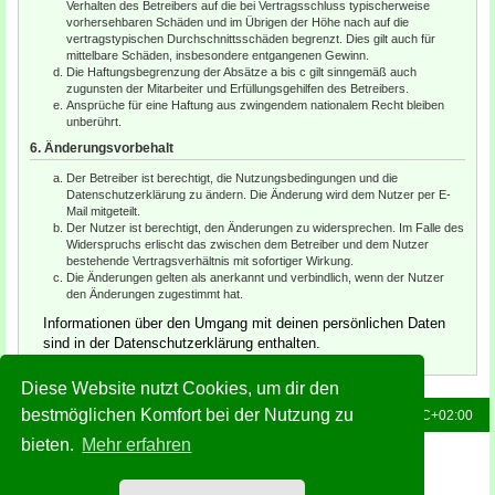
Verhalten des Betreibers auf die bei Vertragsschluss typischerweise
vorhersehbaren Schäden und im Übrigen der Höhe nach auf die
vertragstypischen Durchschnittsschäden begrenzt. Dies gilt auch für
mittelbare Schäden, insbesondere entgangenen Gewinn.
Die Haftungsbegrenzung der Absätze a bis c gilt sinngemäß auch
zugunsten der Mitarbeiter und Erfüllungsgehilfen des Betreibers.
Ansprüche für eine Haftung aus zwingendem nationalem Recht bleiben
unberührt.
6. Änderungsvorbehalt
Der Betreiber ist berechtigt, die Nutzungsbedingungen und die
Datenschutzerklärung zu ändern. Die Änderung wird dem Nutzer per E-
Mail mitgeteilt.
Der Nutzer ist berechtigt, den Änderungen zu widersprechen. Im Falle des
Widerspruchs erlischt das zwischen dem Betreiber und dem Nutzer
bestehende Vertragsverhältnis mit sofortiger Wirkung.
Die Änderungen gelten als anerkannt und verbindlich, wenn der Nutzer
den Änderungen zugestimmt hat.
Informationen über den Umgang mit deinen persönlichen Daten
sind in der Datenschutzerklärung enthalten.
Diese Website nutzt Cookies, um dir den
bestmöglichen Komfort bei der Nutzung zu
Foren-Übersicht
Alle Zeiten sind
UTC+02:00
bieten.
Mehr erfahren
Powered by
phpBB
® Forum Software © phpBB Limited
Deutsche Übersetzung durch
phpBB.de
Style: Green-Style-Slim by Joyce&Luna
phpBB-Style-Design