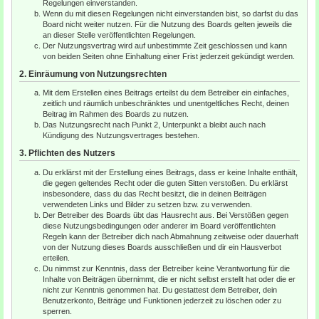
Regelungen einverstanden.
Wenn du mit diesen Regelungen nicht einverstanden bist, so darfst du das
Board nicht weiter nutzen. Für die Nutzung des Boards gelten jeweils die
an dieser Stelle veröffentlichten Regelungen.
Der Nutzungsvertrag wird auf unbestimmte Zeit geschlossen und kann
von beiden Seiten ohne Einhaltung einer Frist jederzeit gekündigt werden.
2. Einräumung von Nutzungsrechten
Mit dem Erstellen eines Beitrags erteilst du dem Betreiber ein einfaches,
zeitlich und räumlich unbeschränktes und unentgeltliches Recht, deinen
Beitrag im Rahmen des Boards zu nutzen.
Das Nutzungsrecht nach Punkt 2, Unterpunkt a bleibt auch nach
Kündigung des Nutzungsvertrages bestehen.
3. Pflichten des Nutzers
Du erklärst mit der Erstellung eines Beitrags, dass er keine Inhalte enthält,
die gegen geltendes Recht oder die guten Sitten verstoßen. Du erklärst
insbesondere, dass du das Recht besitzt, die in deinen Beiträgen
verwendeten Links und Bilder zu setzen bzw. zu verwenden.
Der Betreiber des Boards übt das Hausrecht aus. Bei Verstößen gegen
diese Nutzungsbedingungen oder anderer im Board veröffentlichten
Regeln kann der Betreiber dich nach Abmahnung zeitweise oder dauerhaft
von der Nutzung dieses Boards ausschließen und dir ein Hausverbot
erteilen.
Du nimmst zur Kenntnis, dass der Betreiber keine Verantwortung für die
Inhalte von Beiträgen übernimmt, die er nicht selbst erstellt hat oder die er
nicht zur Kenntnis genommen hat. Du gestattest dem Betreiber, dein
Benutzerkonto, Beiträge und Funktionen jederzeit zu löschen oder zu
sperren.