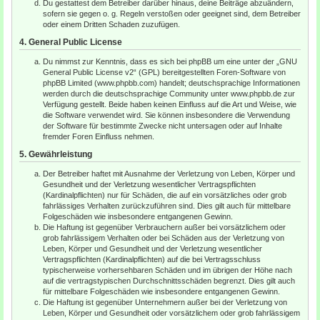
Du gestattest dem Betreiber darüber hinaus, deine Beiträge abzuändern,
sofern sie gegen o. g. Regeln verstoßen oder geeignet sind, dem Betreiber
oder einem Dritten Schaden zuzufügen.
4. General Public License
Du nimmst zur Kenntnis, dass es sich bei phpBB um eine unter der „
GNU
General Public License v2
“ (GPL) bereitgestellten Foren-Software von
phpBB Limited (www.phpbb.com) handelt; deutschsprachige Informationen
werden durch die deutschsprachige Community unter www.phpbb.de zur
Verfügung gestellt. Beide haben keinen Einfluss auf die Art und Weise, wie
die Software verwendet wird. Sie können insbesondere die Verwendung
der Software für bestimmte Zwecke nicht untersagen oder auf Inhalte
fremder Foren Einfluss nehmen.
5. Gewährleistung
Der Betreiber haftet mit Ausnahme der Verletzung von Leben, Körper und
Gesundheit und der Verletzung wesentlicher Vertragspflichten
(Kardinalpflichten) nur für Schäden, die auf ein vorsätzliches oder grob
fahrlässiges Verhalten zurückzuführen sind. Dies gilt auch für mittelbare
Folgeschäden wie insbesondere entgangenen Gewinn.
Die Haftung ist gegenüber Verbrauchern außer bei vorsätzlichem oder
grob fahrlässigem Verhalten oder bei Schäden aus der Verletzung von
Leben, Körper und Gesundheit und der Verletzung wesentlicher
Vertragspflichten (Kardinalpflichten) auf die bei Vertragsschluss
typischerweise vorhersehbaren Schäden und im übrigen der Höhe nach
auf die vertragstypischen Durchschnittsschäden begrenzt. Dies gilt auch
für mittelbare Folgeschäden wie insbesondere entgangenen Gewinn.
Die Haftung ist gegenüber Unternehmern außer bei der Verletzung von
Leben, Körper und Gesundheit oder vorsätzlichem oder grob fahrlässigem