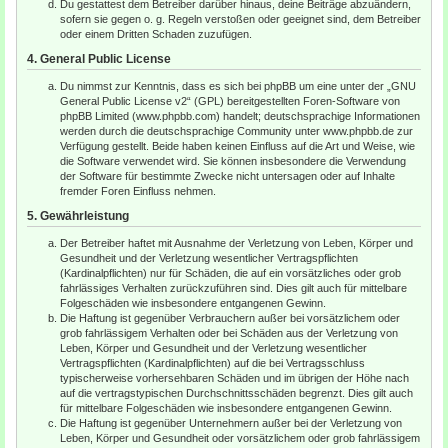
Du gestattest dem Betreiber darüber hinaus, deine Beiträge abzuändern,
sofern sie gegen o. g. Regeln verstoßen oder geeignet sind, dem Betreiber
oder einem Dritten Schaden zuzufügen.
4. General Public License
Du nimmst zur Kenntnis, dass es sich bei phpBB um eine unter der „
GNU
General Public License v2
“ (GPL) bereitgestellten Foren-Software von
phpBB Limited (www.phpbb.com) handelt; deutschsprachige Informationen
werden durch die deutschsprachige Community unter www.phpbb.de zur
Verfügung gestellt. Beide haben keinen Einfluss auf die Art und Weise, wie
die Software verwendet wird. Sie können insbesondere die Verwendung
der Software für bestimmte Zwecke nicht untersagen oder auf Inhalte
fremder Foren Einfluss nehmen.
5. Gewährleistung
Der Betreiber haftet mit Ausnahme der Verletzung von Leben, Körper und
Gesundheit und der Verletzung wesentlicher Vertragspflichten
(Kardinalpflichten) nur für Schäden, die auf ein vorsätzliches oder grob
fahrlässiges Verhalten zurückzuführen sind. Dies gilt auch für mittelbare
Folgeschäden wie insbesondere entgangenen Gewinn.
Die Haftung ist gegenüber Verbrauchern außer bei vorsätzlichem oder
grob fahrlässigem Verhalten oder bei Schäden aus der Verletzung von
Leben, Körper und Gesundheit und der Verletzung wesentlicher
Vertragspflichten (Kardinalpflichten) auf die bei Vertragsschluss
typischerweise vorhersehbaren Schäden und im übrigen der Höhe nach
auf die vertragstypischen Durchschnittsschäden begrenzt. Dies gilt auch
für mittelbare Folgeschäden wie insbesondere entgangenen Gewinn.
Die Haftung ist gegenüber Unternehmern außer bei der Verletzung von
Leben, Körper und Gesundheit oder vorsätzlichem oder grob fahrlässigem