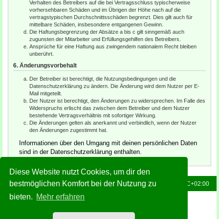
Verhalten des Betreibers auf die bei Vertragsschluss typischerweise
vorhersehbaren Schäden und im Übrigen der Höhe nach auf die
vertragstypischen Durchschnittsschäden begrenzt. Dies gilt auch für
mittelbare Schäden, insbesondere entgangenen Gewinn.
Die Haftungsbegrenzung der Absätze a bis c gilt sinngemäß auch
zugunsten der Mitarbeiter und Erfüllungsgehilfen des Betreibers.
Ansprüche für eine Haftung aus zwingendem nationalem Recht bleiben
unberührt.
6. Änderungsvorbehalt
Der Betreiber ist berechtigt, die Nutzungsbedingungen und die
Datenschutzerklärung zu ändern. Die Änderung wird dem Nutzer per E-
Mail mitgeteilt.
Der Nutzer ist berechtigt, den Änderungen zu widersprechen. Im Falle des
Widerspruchs erlischt das zwischen dem Betreiber und dem Nutzer
bestehende Vertragsverhältnis mit sofortiger Wirkung.
Die Änderungen gelten als anerkannt und verbindlich, wenn der Nutzer
den Änderungen zugestimmt hat.
Informationen über den Umgang mit deinen persönlichen Daten
sind in der Datenschutzerklärung enthalten.
Diese Website nutzt Cookies, um dir den
bestmöglichen Komfort bei der Nutzung zu
Foren-Übersicht
Alle Zeiten sind
UTC+02:00
bieten.
Mehr erfahren
Powered by
phpBB
® Forum Software © phpBB Limited
Deutsche Übersetzung durch
phpBB.de
Style: Green-Style-Slim by Joyce&Luna
phpBB-Style-Design