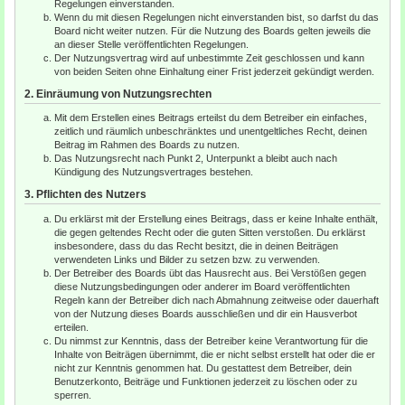
Regelungen einverstanden.
Wenn du mit diesen Regelungen nicht einverstanden bist, so darfst du das
Board nicht weiter nutzen. Für die Nutzung des Boards gelten jeweils die
an dieser Stelle veröffentlichten Regelungen.
Der Nutzungsvertrag wird auf unbestimmte Zeit geschlossen und kann
von beiden Seiten ohne Einhaltung einer Frist jederzeit gekündigt werden.
2. Einräumung von Nutzungsrechten
Mit dem Erstellen eines Beitrags erteilst du dem Betreiber ein einfaches,
zeitlich und räumlich unbeschränktes und unentgeltliches Recht, deinen
Beitrag im Rahmen des Boards zu nutzen.
Das Nutzungsrecht nach Punkt 2, Unterpunkt a bleibt auch nach
Kündigung des Nutzungsvertrages bestehen.
3. Pflichten des Nutzers
Du erklärst mit der Erstellung eines Beitrags, dass er keine Inhalte enthält,
die gegen geltendes Recht oder die guten Sitten verstoßen. Du erklärst
insbesondere, dass du das Recht besitzt, die in deinen Beiträgen
verwendeten Links und Bilder zu setzen bzw. zu verwenden.
Der Betreiber des Boards übt das Hausrecht aus. Bei Verstößen gegen
diese Nutzungsbedingungen oder anderer im Board veröffentlichten
Regeln kann der Betreiber dich nach Abmahnung zeitweise oder dauerhaft
von der Nutzung dieses Boards ausschließen und dir ein Hausverbot
erteilen.
Du nimmst zur Kenntnis, dass der Betreiber keine Verantwortung für die
Inhalte von Beiträgen übernimmt, die er nicht selbst erstellt hat oder die er
nicht zur Kenntnis genommen hat. Du gestattest dem Betreiber, dein
Benutzerkonto, Beiträge und Funktionen jederzeit zu löschen oder zu
sperren.