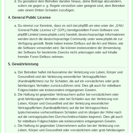
Du gestattest dem Betreiber darüber hinaus, deine Beiträge abzuändern,
sofern sie gegen o. g. Regeln verstoßen oder geeignet sind, dem Betreiber
oder einem Dritten Schaden zuzufügen.
4. General Public License
Du nimmst zur Kenntnis, dass es sich bei phpBB um eine unter der „
GNU
General Public License v2
“ (GPL) bereitgestellten Foren-Software von
phpBB Limited (www.phpbb.com) handelt; deutschsprachige Informationen
werden durch die deutschsprachige Community unter www.phpbb.de zur
Verfügung gestellt. Beide haben keinen Einfluss auf die Art und Weise, wie
die Software verwendet wird. Sie können insbesondere die Verwendung
der Software für bestimmte Zwecke nicht untersagen oder auf Inhalte
fremder Foren Einfluss nehmen.
5. Gewährleistung
Der Betreiber haftet mit Ausnahme der Verletzung von Leben, Körper und
Gesundheit und der Verletzung wesentlicher Vertragspflichten
(Kardinalpflichten) nur für Schäden, die auf ein vorsätzliches oder grob
fahrlässiges Verhalten zurückzuführen sind. Dies gilt auch für mittelbare
Folgeschäden wie insbesondere entgangenen Gewinn.
Die Haftung ist gegenüber Verbrauchern außer bei vorsätzlichem oder
grob fahrlässigem Verhalten oder bei Schäden aus der Verletzung von
Leben, Körper und Gesundheit und der Verletzung wesentlicher
Vertragspflichten (Kardinalpflichten) auf die bei Vertragsschluss
typischerweise vorhersehbaren Schäden und im übrigen der Höhe nach
auf die vertragstypischen Durchschnittsschäden begrenzt. Dies gilt auch
für mittelbare Folgeschäden wie insbesondere entgangenen Gewinn.
Die Haftung ist gegenüber Unternehmern außer bei der Verletzung von
Leben, Körper und Gesundheit oder vorsätzlichem oder grob fahrlässigem