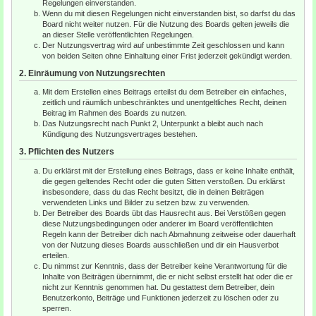
Regelungen einverstanden.
Wenn du mit diesen Regelungen nicht einverstanden bist, so darfst du das
Board nicht weiter nutzen. Für die Nutzung des Boards gelten jeweils die
an dieser Stelle veröffentlichten Regelungen.
Der Nutzungsvertrag wird auf unbestimmte Zeit geschlossen und kann
von beiden Seiten ohne Einhaltung einer Frist jederzeit gekündigt werden.
2. Einräumung von Nutzungsrechten
Mit dem Erstellen eines Beitrags erteilst du dem Betreiber ein einfaches,
zeitlich und räumlich unbeschränktes und unentgeltliches Recht, deinen
Beitrag im Rahmen des Boards zu nutzen.
Das Nutzungsrecht nach Punkt 2, Unterpunkt a bleibt auch nach
Kündigung des Nutzungsvertrages bestehen.
3. Pflichten des Nutzers
Du erklärst mit der Erstellung eines Beitrags, dass er keine Inhalte enthält,
die gegen geltendes Recht oder die guten Sitten verstoßen. Du erklärst
insbesondere, dass du das Recht besitzt, die in deinen Beiträgen
verwendeten Links und Bilder zu setzen bzw. zu verwenden.
Der Betreiber des Boards übt das Hausrecht aus. Bei Verstößen gegen
diese Nutzungsbedingungen oder anderer im Board veröffentlichten
Regeln kann der Betreiber dich nach Abmahnung zeitweise oder dauerhaft
von der Nutzung dieses Boards ausschließen und dir ein Hausverbot
erteilen.
Du nimmst zur Kenntnis, dass der Betreiber keine Verantwortung für die
Inhalte von Beiträgen übernimmt, die er nicht selbst erstellt hat oder die er
nicht zur Kenntnis genommen hat. Du gestattest dem Betreiber, dein
Benutzerkonto, Beiträge und Funktionen jederzeit zu löschen oder zu
sperren.