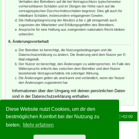
Verhalten des Betreibers auf die bei Vertragsschluss typischerweise
vorhersehbaren Schäden und im Übrigen der Höhe nach auf die
vertragstypischen Durchschnittsschäden begrenzt. Dies gilt auch für
mittelbare Schäden, insbesondere entgangenen Gewinn.
Die Haftungsbegrenzung der Absätze a bis c gilt sinngemäß auch
zugunsten der Mitarbeiter und Erfüllungsgehilfen des Betreibers.
Ansprüche für eine Haftung aus zwingendem nationalem Recht bleiben
unberührt.
6. Änderungsvorbehalt
Der Betreiber ist berechtigt, die Nutzungsbedingungen und die
Datenschutzerklärung zu ändern. Die Änderung wird dem Nutzer per E-
Mail mitgeteilt.
Der Nutzer ist berechtigt, den Änderungen zu widersprechen. Im Falle des
Widerspruchs erlischt das zwischen dem Betreiber und dem Nutzer
bestehende Vertragsverhältnis mit sofortiger Wirkung.
Die Änderungen gelten als anerkannt und verbindlich, wenn der Nutzer
den Änderungen zugestimmt hat.
Informationen über den Umgang mit deinen persönlichen Daten
sind in der Datenschutzerklärung enthalten.
Diese Website nutzt Cookies, um dir den
bestmöglichen Komfort bei der Nutzung zu
Foren-Übersicht
Alle Zeiten sind
UTC+02:00
bieten.
Mehr erfahren
Powered by
phpBB
® Forum Software © phpBB Limited
Deutsche Übersetzung durch
phpBB.de
Style: Green-Style-Slim by Joyce&Luna
phpBB-Style-Design