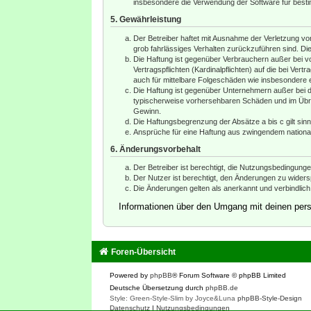
insbesondere die Verwendung der Software für besti
5. Gewährleistung
Der Betreiber haftet mit Ausnahme der Verletzung von
grob fahrlässiges Verhalten zurückzuführen sind. Di
Die Haftung ist gegenüber Verbrauchern außer bei v
Vertragspflichten (Kardinalpflichten) auf die bei V
auch für mittelbare Folgeschäden wie insbesondere
Die Haftung ist gegenüber Unternehmern außer bei d
typischerweise vorhersehbaren Schäden und im Übrig
Gewinn.
Die Haftungsbegrenzung der Absätze a bis c gilt sin
Ansprüche für eine Haftung aus zwingendem nationa
6. Änderungsvorbehalt
Der Betreiber ist berechtigt, die Nutzungsbedingung
Der Nutzer ist berechtigt, den Änderungen zu widers
Die Änderungen gelten als anerkannt und verbindlic
Informationen über den Umgang mit deinen persö
Foren-Übersicht
Powered by
phpBB
® Forum Software © phpBB Limited
Deutsche Übersetzung durch
phpBB.de
Style: Green-Style-Slim by Joyce&Luna
phpBB-Style-Design
Datenschutz
|
Nutzungsbedingungen