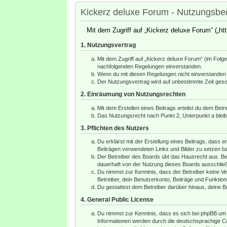
Kickerz deluxe Forum - Nutzungsb
Mit dem Zugriff auf „Kickerz deluxe Forum“ („h
1. Nutzungsvertrag
Mit dem Zugriff auf „Kickerz deluxe Forum“ (im Folg
nachfolgenden Regelungen einverstanden.
Wenn du mit diesen Regelungen nicht einverstanden bi
Der Nutzungsvertrag wird auf unbestimmte Zeit gesch
2. Einräumung von Nutzungsrechten
Mit dem Erstellen eines Beitrags erteilst du dem Bet
Das Nutzungsrecht nach Punkt 2, Unterpunkt a blei
3. Pflichten des Nutzers
Du erklärst mit der Erstellung eines Beitrags, dass e
Beiträgen verwendeten Links und Bilder zu setzen b
Der Betreiber des Boards übt das Hausrecht aus. Be
dauerhaft von der Nutzung dieses Boards ausschließe
Du nimmst zur Kenntnis, dass der Betreiber keine Ver
Betreiber, dein Benutzerkonto, Beiträge und Funktion
Du gestattest dem Betreiber darüber hinaus, deine B
4. General Public License
Du nimmst zur Kenntnis, dass es sich bei phpBB um e
Informationen werden durch die deutschsprachige Co