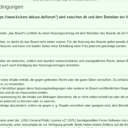
edingungen
ttps://www.kickerz-deluxe.de/forum“) wird zwischen dir und dem Betreiber ein
enden „das Board“) schließt du einen Nutzungsvertrag mit dem Betreiber des Boards ab (im Fo
st, so darfst du das Board nicht weiter nutzen. Für die Nutzung des Boards gelten jeweils di
lossen und kann von beiden Seiten ohne Einhaltung einer Frist jederzeit gekündigt werden.
reiber ein einfaches, zeitlich und räumlich unbeschränktes und unentgeltliches Recht, deine
bt auch nach Kündigung des Nutzungsvertrages bestehen.
r keine Inhalte enthält, die gegen geltendes Recht oder die guten Sitten verstoßen. Du erklär
zw. zu verwenden.
i Verstößen gegen diese Nutzungsbedingungen oder anderer im Board veröffentlichten Rege
n und dir ein Hausverbot erteilen.
antwortung für die Inhalte von Beiträgen übernimmt, die er nicht selbst erstellt hat oder die
en jederzeit zu löschen oder zu sperren.
eiträge abzuändern, sofern sie gegen o. g. Regeln verstoßen oder geeignet sind, dem Betre
ine unter der „
GNU General Public License v2
“ (GPL) bereitgestellten Foren-Software vo
mmunity unter www.phpbb.de zur Verfügung gestellt. Beide haben keinen Einfluss auf die Art