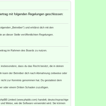
 Vertrag mit folgenden Regelungen geschlossen:
lgenden „Betreiber“) und erklärst dich mit den
e an dieser Stelle veröffentlichten Regelungen.
n Beitrag im Rahmen des Boards zu nutzen.
st insbesondere, dass du das Recht besitzt, die in deinen
ln kann der Betreiber dich nach Abmahnung zeitweise oder
 er nicht zur Kenntnis genommen hat. Du gestattest dem
iber oder einem Dritten Schaden zuzufügen.
n phpBB Limited (www.phpbb.com) handelt; deutschsprachige
 und Weise, wie die Software verwendet wird. Sie können