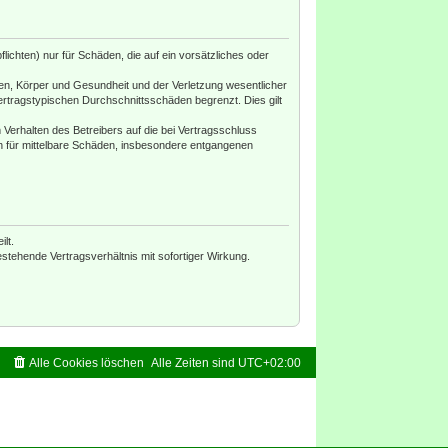
ichten) nur für Schäden, die auf ein vorsätzliches oder
en, Körper und Gesundheit und der Verletzung wesentlicher
ertragstypischen Durchschnittsschäden begrenzt. Dies gilt
Verhalten des Betreibers auf die bei Vertragsschluss
h für mittelbare Schäden, insbesondere entgangenen
lt.
tehende Vertragsverhältnis mit sofortiger Wirkung.
Alle Cookies löschen
Alle Zeiten sind
UTC+02:00