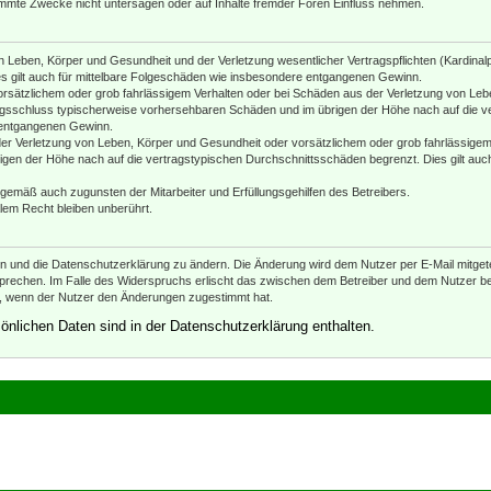
mmte Zwecke nicht untersagen oder auf Inhalte fremder Foren Einfluss nehmen.
 Leben, Körper und Gesundheit und der Verletzung wesentlicher Vertragspflichten (Kardinalpfl
es gilt auch für mittelbare Folgeschäden wie insbesondere entgangenen Gewinn.
orsätzlichem oder grob fahrlässigem Verhalten oder bei Schäden aus der Verletzung von Leb
ertragsschluss typischerweise vorhersehbaren Schäden und im übrigen der Höhe nach auf die v
 entgangenen Gewinn.
er Verletzung von Leben, Körper und Gesundheit oder vorsätzlichem oder grob fahrlässigem 
en der Höhe nach auf die vertragstypischen Durchschnittsschäden begrenzt. Dies gilt auc
ngemäß auch zugunsten der Mitarbeiter und Erfüllungsgehilfen des Betreibers.
lem Recht bleiben unberührt.
en und die Datenschutzerklärung zu ändern. Die Änderung wird dem Nutzer per E-Mail mitgetei
prechen. Im Falle des Widerspruchs erlischt das zwischen dem Betreiber und dem Nutzer bes
h, wenn der Nutzer den Änderungen zugestimmt hat.
nlichen Daten sind in der Datenschutzerklärung enthalten.